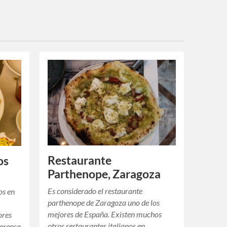
Restaurante
os
Parthenope, Zaragoza
Es considerado el restaurante
os en
parthenope de Zaragoza uno de los
s
mejores de España. Existen muchos
ores
otros restaurantes italianos en
 prensa