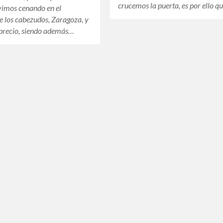
crucemos la puerta, es por ello q
vimos cenando en el
e los cabezudos, Zaragoza, y
l precio, siendo además…