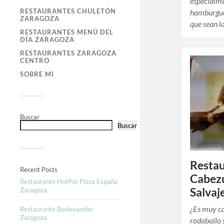
especialme
RESTAURANTES CHULETÓN
hamburgues
ZARAGOZA
que sean 
RESTAURANTES MENÚ DEL
DÍA ZARAGOZA
RESTAURANTES ZARAGOZA
CENTRO
SOBRE MI
Buscar
Buscar
Restau
Recent Posts
Cabezu
Restaurante HotPot Plaza España
Salvaj
Zaragoza
¿Es muy ca
Restaurante Boulevardier
Zaragoza
rodaballo 