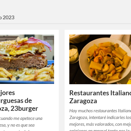
o 2023
jores
Restaurantes Italian
rguesas de
Zaragoza
za, 23burger
Hay muchos restaurantes Italian
Zaragoza, intentaré indicarles lo
 cuando me apetece una
mejores, más valorados, con mej
a, y no es que sea
opiniones en general tanto por la