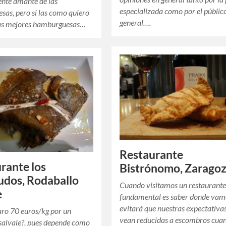
nte amante de las
especializada como por el públic
as, pero si las como quiero
general….
las mejores hamburguesas…
Restaurante
rante los
Bistrónomo, Zarago
dos, Rodaballo
Cuando visitamos un restaurante
e
fundamental es saber donde vam
evitará que nuestras expectativas
ro 70 euros/kg por un
vean reducidas a escombros cua
salvale?, pues depende como