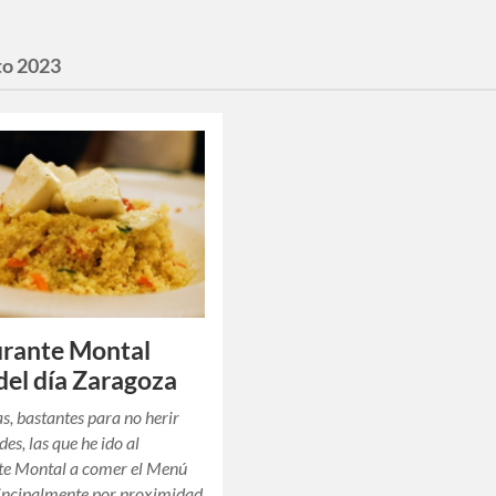
to 2023
urante Montal
el día Zaragoza
, bastantes para no herir
des, las que he ido al
te Montal a comer el Menú
rincipalmente por proximidad