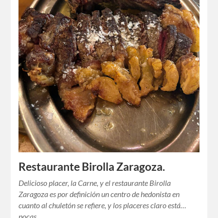
Restaurante Birolla Zaragoza.
Delicioso placer, la Carne, y el restaurante Birolla
Zaragoza es por definición un centro de hedonista en
cuanto al chuletón se refiere, y los placeres claro está…
pocas…